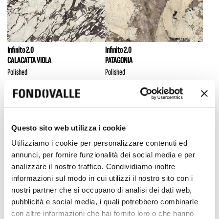
Infinito 2.0
Infinito 2.0
CALACATTA VIOLA
PATAGONIA
Polished
Polished
Questo sito web utilizza i cookie
Utilizziamo i cookie per personalizzare contenuti ed
annunci, per fornire funzionalità dei social media e per
analizzare il nostro traffico. Condividiamo inoltre
informazioni sul modo in cui utilizzi il nostro sito con i
nostri partner che si occupano di analisi dei dati web,
Infinito 2.0
Infinito 2.0
pubblicità e social media, i quali potrebbero combinarle
FIOR DI BOSCO
CREAM DIAMONDS
con altre informazioni che hai fornito loro o che hanno
Polished
Full 3D Texture Polished