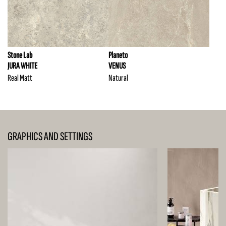
Stone Lab
Planeto
JURA WHITE
VENUS
Real Matt
Natural
GRAPHICS AND SETTINGS