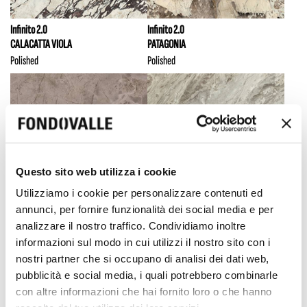
Infinito 2.0
Infinito 2.0
CALACATTA VIOLA
PATAGONIA
Polished
Polished
Questo sito web utilizza i cookie
Utilizziamo i cookie per personalizzare contenuti ed
annunci, per fornire funzionalità dei social media e per
analizzare il nostro traffico. Condividiamo inoltre
Infinito 2.0
Infinito 2.0
informazioni sul modo in cui utilizzi il nostro sito con i
FIOR DI BOSCO
CREAM DIAMONDS
nostri partner che si occupano di analisi dei dati web,
Polished
Full 3D Texture Polished
pubblicità e social media, i quali potrebbero combinarle
con altre informazioni che hai fornito loro o che hanno